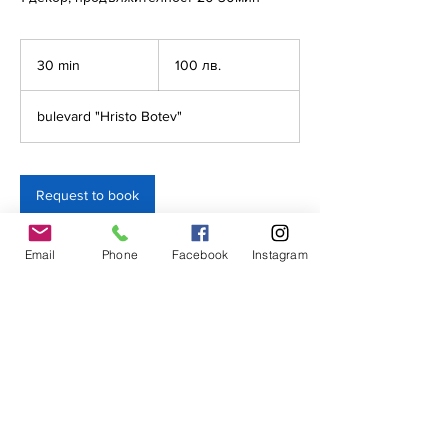
100
български
30 min
3
100 лв.
лева
0
m
bulevard "Hristo Botev"
i
n
Request to book
Email
Phone
Facebook
Instagram
Contact Details
булевард „Христо Ботев“ 14, Sofia, Bulgaria