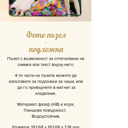
Фото пъзел
-
подложка
Пъзел с възможност за отпечатване на
снимка или текст върху него.
4-те части на пъзела можете да
използвате за подложки за чаши, или
да го превърнете в магнит за
хладилник.
​Материал: фазер (HB) и корк.
Гланцова повърхност.
Водоустойчив.
​Размери: 193.68 x 193.68 х 3.18 mm